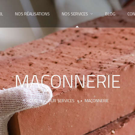
IL
NOS RÉALISATIONS
NOS SERVICES
BLOG
CON
MAÇONNERIE
HOME
OUR SERVICES
MAÇONNERIE