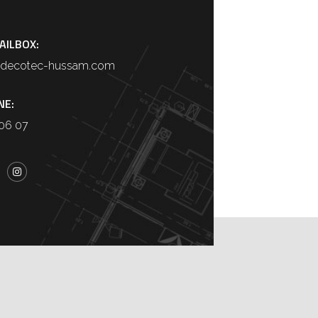
AILBOX:
@decotec-hussam.com
NE:
 06 07