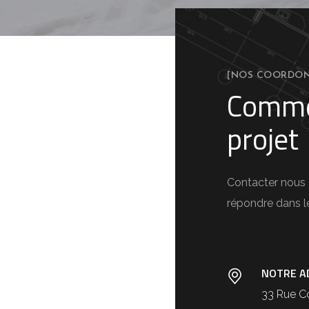
[NOS COORDON
Comme
projet
Contacter nous
répondre dans l
NOTRE A
33 Rue C