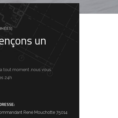
NÉES]
nçons un
 a tout moment .nous vous
es 24h
DRESSE:
ommandant René Mouchotte 75014