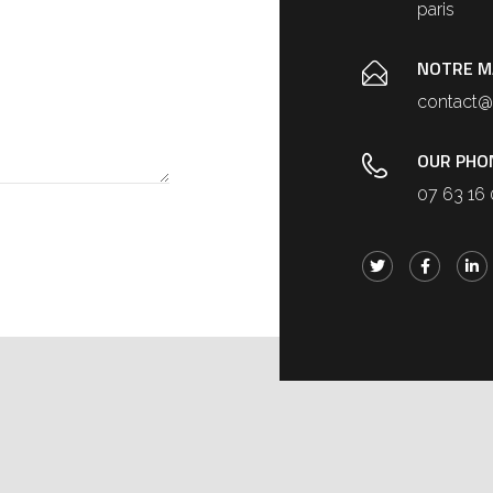
paris
NOTRE M
contact
OUR PHO
07 63 16