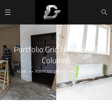
Portfolio Grid No Space 5
Columns
HOME
PORTFOLIO GRID NO SPACE 5 COLUMNS